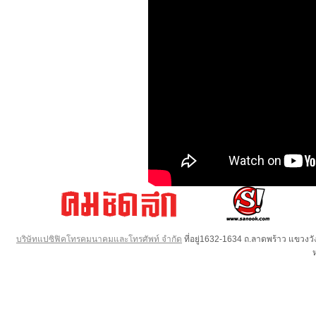
บริษัทแปซิฟิคโทรคมนาคมและโทรศัพท์ จำกัด
ที่อยู่1632-1634 ถ.ลาดพร้าว แขวง