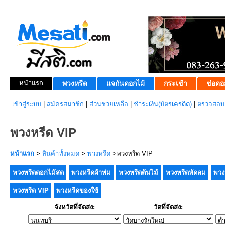
หน้าแรก
พวงหรีด
แจกันดอกไม้
กระเช้า
ช่อดอ
เข้าสู่ระบบ
|
สมัครสมาชิก
|
ส่วนช่วยเหลือ
|
ชำระเงิน(บัตรเครดิต)
|
ตรวจสอบส
พวงหรีด VIP
หน้าแรก
>
สินค้าทั้งหมด
>
พวงหรีด
>พวงหรีด VIP
พวงหรีดดอกไม้สด
พวงหรีดผ้าห่ม
พวงหรีดต้นไม้
พวงหรีดพัดลม
พวง
พวงหรีด VIP
พวงหรีดของใช้
จังหวัดที่จัดส่ง:
วัดที่จัดส่ง: