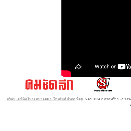
บริษัทแปซิฟิคโทรคมนาคมและโทรศัพท์ จำกัด
ที่อยู่1632-1634 ถ.ลาดพร้าว แขวง