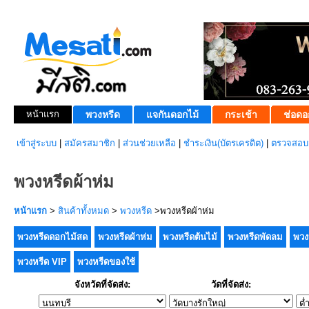
หน้าแรก
พวงหรีด
แจกันดอกไม้
กระเช้า
ช่อดอ
เข้าสู่ระบบ
|
สมัครสมาชิก
|
ส่วนช่วยเหลือ
|
ชำระเงิน(บัตรเครดิต)
|
ตรวจสอบส
พวงหรีดผ้าห่ม
หน้าแรก
>
สินค้าทั้งหมด
>
พวงหรีด
>พวงหรีดผ้าห่ม
พวงหรีดดอกไม้สด
พวงหรีดผ้าห่ม
พวงหรีดต้นไม้
พวงหรีดพัดลม
พวง
พวงหรีด VIP
พวงหรีดของใช้
จังหวัดที่จัดส่ง:
วัดที่จัดส่ง: