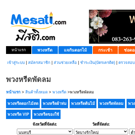
หน้าแรก
พวงหรีด
แจกันดอกไม้
กระเช้า
ช่อดอ
เข้าสู่ระบบ
|
สมัครสมาชิก
|
ส่วนช่วยเหลือ
|
ชำระเงิน(บัตรเครดิต)
|
ตรวจสอบส
พวงหรีดพัดลม
หน้าแรก
>
สินค้าทั้งหมด
>
พวงหรีด
>พวงหรีดพัดลม
พวงหรีดดอกไม้สด
พวงหรีดผ้าห่ม
พวงหรีดต้นไม้
พวงหรีดพัดลม
พวง
พวงหรีด VIP
พวงหรีดของใช้
จังหวัดที่จัดส่ง:
วัดที่จัดส่ง: