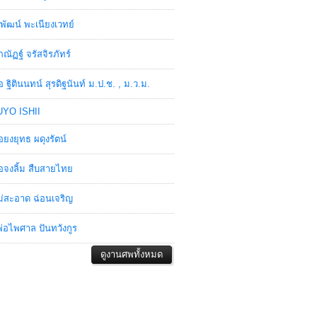
พัฒน์ พะเนียงเวทย์
ภณัฏฐ์ จรัสจิรภัทร์
อ ฐิตินนทน์ สุรดิฐนันท์ ม.ป.ช. , ม.ว.ม.
YO ISHII
อยงยุทธ ผดุงรัตน์
อจงลิ้ม สืบสายไทย
่สะอาด ฉ่อนเจริญ
่อไพศาล ปันทวังกูร