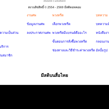
Mobile
|
Desktop
สงวนลิขสิทธิ์ © 2554 - 2569 มีสติดอทคอม
งานศพ
พวงหรีด
บทความ
ข้อมูลงานศพ
เลือกพวงหรีด
บทความมี
วามเป็นส่วน
ลงประกาศงานศพ
พวงหรีดมีแบรนด์คืออะไร
หนังสือง
ขั้นตอนการสั่งซื้อพวงหรีด
กลอนงา
บริการ
ช่องทางและวิธีชำระค่าพวงหรีด
อัลบั้มรูป
ป็นสมาชิก
มีสติบนสื่อไทย