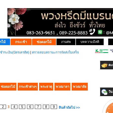
กไม้
กระเช้า
ช่อดอกไม้
งานศพ
บทความมีสติ
ชำระเงิน(บัตรเครดิต)
|
ตรวจสอบสถานะการจัดส่งใบเสร็จ
ตะก
ช่อดอกไม้
กระเช้าต่างๆ
พระธาตุ
พวงมาลา
พวงมาลัย
วัน 
2
3
4
5
6
7
8
9
สินค้าถัดไป >>