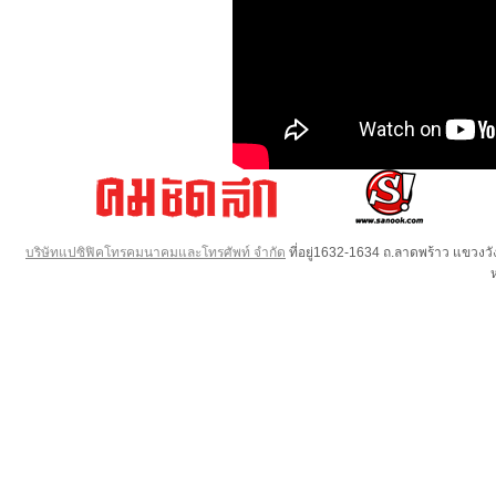
บริษัทแปซิฟิคโทรคมนาคมและโทรศัพท์ จำกัด
ที่อยู่1632-1634 ถ.ลาดพร้าว แขวง