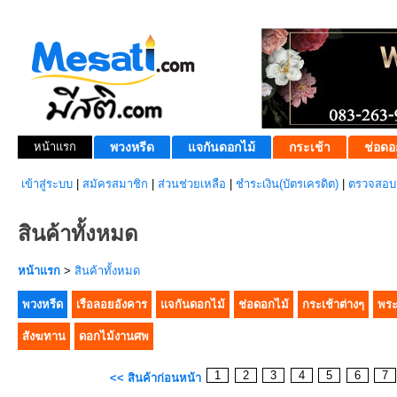
หน้าแรก
พวงหรีด
แจกันดอกไม้
กระเช้า
ช่อดอ
เข้าสู่ระบบ
|
สมัครสมาชิก
|
ส่วนช่วยเหลือ
|
ชำระเงิน(บัตรเครดิต)
|
ตรวจสอบส
สินค้าทั้งหมด
หน้าแรก
>
สินค้าทั้งหมด
พวงหรีด
เรือลอยอังคาร
แจกันดอกไม้
ช่อดอกไม้
กระเช้าต่างๆ
พระ
สังฆทาน
ดอกไม้งานศพ
1
2
3
4
5
6
7
<< สินค้าก่อนหน้า